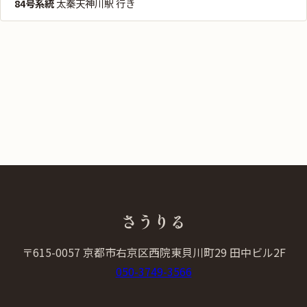
84号系統
太秦天神川駅 行き
さうりる
〒615-0057 京都市右京区西院東貝川町29 田中ビル2F
050-3749-3566